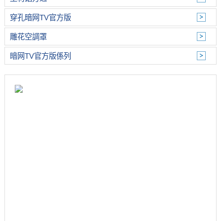
穿孔暗网TV官方版
雕花空調罩
暗网TV官方版係列